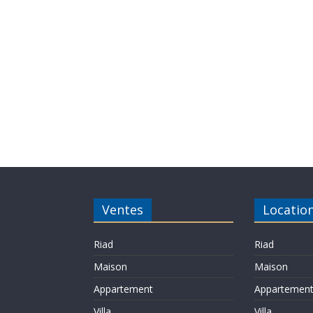
Ventes
Locatio
Riad
Riad
Maison
Maison
Appartement
Appartemen
Villa
Villa