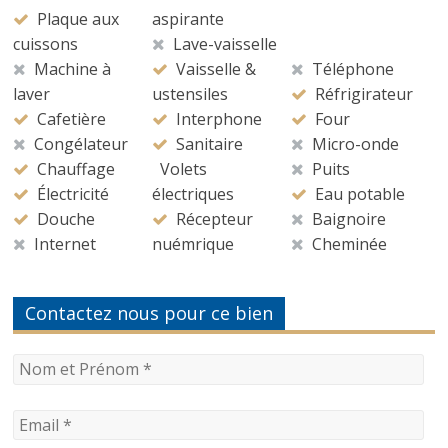
Plaque aux
aspirante
cuissons
Lave-vaisselle
Machine à
Vaisselle &
Téléphone
laver
ustensiles
Réfrigirateur
Cafetière
Interphone
Four
Congélateur
Sanitaire
Micro-onde
Chauffage
Volets
Puits
Électricité
électriques
Eau potable
Douche
Récepteur
Baignoire
Internet
nuémrique
Cheminée
Contactez nous pour ce bien