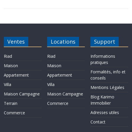
a
w
h
m
r
e
a
c
i
a
a
i
s
r
e
t
t
i
n
s
t
b
t
s
l
t
a
a
o
e
A
g
g
o
r
p
e
e
k
p
r
Ventes
Locations
Support
Riad
Riad
Informations
pratiques
Maison
Maison
Formalités, info et
Appartement
Appartement
conseils
Villa
Villa
Mentions Légales
Maison Campagne
Maison Campagne
Blog Karimo
Immobilier
Terrain
Commerce
Adresses utiles
Commerce
Contact