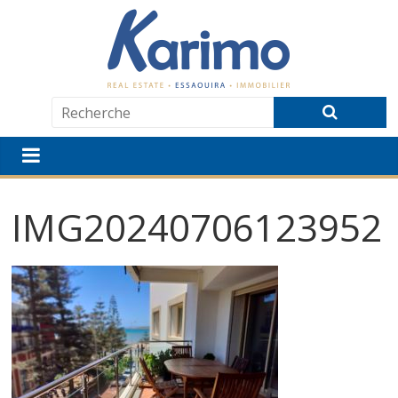
IMG20240706123952