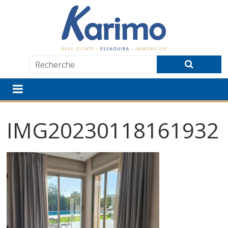
IMG20230118161932