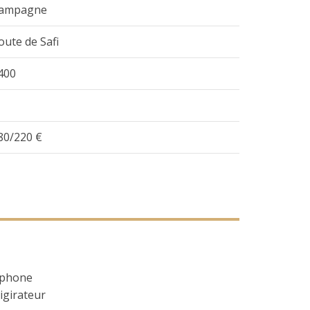
ampagne
oute de Safi
400
80/220 €
phone
igirateur