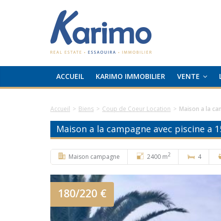
ACCUEIL
KARIMO IMMOBILIER
VENTE
Accueil
>
Biens
>
Coup de Coeur Location
>
Maison a la ca
Maison a la campagne avec piscine a 1
2
Maison campagne
2400 m
4
180/220 €