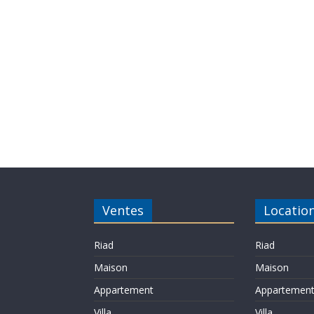
Ventes
Locatio
Riad
Riad
Maison
Maison
Appartement
Appartemen
Villa
Villa