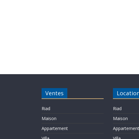
Ventes
Locatio
Riad
Riad
Maison
Maison
Appartement
Appartemen
Villa
Villa