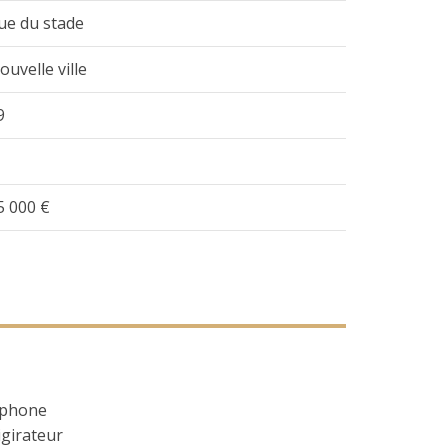
ue du stade
ouvelle ville
9
5 000 €
phone
girateur