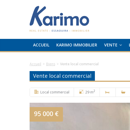
ACCUEIL
KARIMO IMMOBILIER
VENTE
Accueil
>
Biens
>
Vente local commercial
Vente local commercial
2
Local commercial
29 m
95 000 €