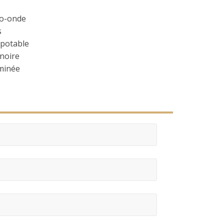
o-onde
s
potable
noire
inée