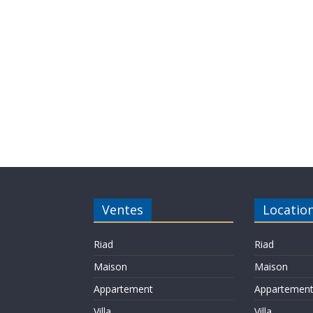
Ventes
Locatio
Riad
Riad
Maison
Maison
Appartement
Appartemen
Villa
Villa