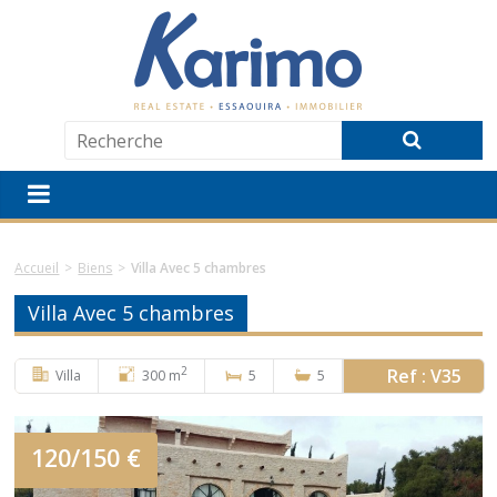
Accueil
>
Biens
>
Villa Avec 5 chambres
Villa Avec 5 chambres
2
Ref : V35
Villa
300 m
5
5
120/150 €