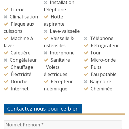
Installation
Literie
téléphone
Climatisation
Hotte
Plaque aux
aspirante
cuissons
Lave-vaisselle
Machine à
Vaisselle &
Téléphone
laver
ustensiles
Réfrigirateur
Cafetière
Interphone
Four
Congélateur
Sanitaire
Micro-onde
Chauffage
Volets
Puits
Électricité
électriques
Eau potable
Douche
Récepteur
Baignoire
Internet
nuémrique
Cheminée
Contactez nous pour ce bien