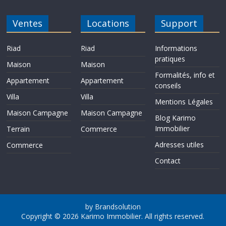
o
r
p
e
e
k
p
r
Ventes
Locations
Support
Riad
Riad
Informations
pratiques
Maison
Maison
Formalités, info et
Appartement
Appartement
conseils
Villa
Villa
Mentions Légales
Maison Campagne
Maison Campagne
Blog Karimo
Immobilier
Terrain
Commerce
Adresses utiles
Commerce
Contact
by Brandsolution
Copyright © 2026
Karimo Immobilier
. All rights reserved.