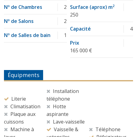
Nº de Chambres
2
Surface (aprox) m
2
250
Nº de Salons
2
Capacité
4
Nº de Salles de bain
1
Prix
165 000 €
Équipments
Installation
Literie
téléphone
Climatisation
Hotte
Plaque aux
aspirante
cuissons
Lave-vaisselle
Machine à
Vaisselle &
Téléphone
laver
ustensiles
Réfrigirateur