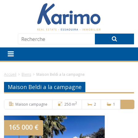
Accueil
>
Biens
>
Maison Beldi a la campagne
Maison Beldi a la campagne
2
Maison campagne
250 m
2
1
Ref : V450
165 000 €